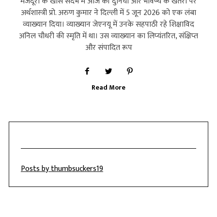
मजदूरों के खास संदर्भ में आज की दुनिया और भविष्‍य के खतरों पर
अर्थशास्‍त्री प्रो. अरुण कुमार ने दिल्‍ली में 5 जून 2026 को एक लंबा
व्‍याख्‍यान दिया। व्‍याख्‍यान जेएनयू में उनके सहपाठी रहे शिक्षाविद
अनिल चौधरी की स्‍मृति में था। उस व्‍याख्‍यान का लिप्‍यंतरित, संक्षिप्‍त
और संपादित रूप
Read More
Posts by thumbsuckers19