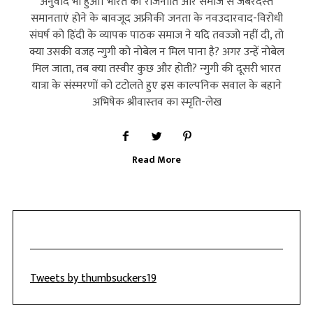
अनुवाद भी हुआ। भारत की राजनीति और समाज से जबरदस्‍त
समानताएं होने के बावजूद अफ्रीकी जनता के नवउदारवाद-विरोधी
संघर्ष को हिंदी के व्‍यापक पाठक समाज ने यदि तवज्‍जो नहीं दी, तो
क्या उसकी वजह न्‍गुगी को नोबेल न मिल पाना है? अगर उन्‍हें नोबेल
मिल जाता, तब क्‍या तस्‍वीर कुछ और होती? न्‍गुगी की दूसरी भारत
यात्रा के संस्‍मरणों को टटोलते हुए इस काल्‍पनिक सवाल के बहाने
अभिषेक श्रीवास्‍तव का स्‍मृति-लेख
Read More
Tweets by thumbsuckers19