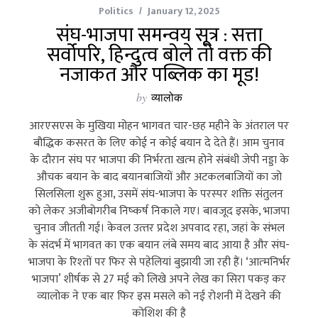
Politics
January 12, 2025
संघ-भाजपा समन्वय सूत्र : सत्ता
सर्वोपरि, हिन्दुत्व बोले तो वक्त की
नजाकत और पब्लिक का मूड!
by
व्यालोक
आरएसएस के मुखिया मोहन भागवत चार-छह महीने के अंतराल पर
बौद्धिक कसरत के लिए कोई न कोई बयान दे देते हैं। आम चुनाव
के दौरान संघ पर भाजपा की निर्भरता खत्‍म होने संबंधी जेपी नड्डा के
औचक बयान के बाद बयानबाजियों और अटकलबाजियों का जो
सिलसिला शुरू हुआ, उसमें संघ-भाजपा के परस्‍पर शक्ति संतुलन
को लेकर अजीबोगरीब निष्‍कर्ष निकाले गए। बावजूद इसके, भाजपा
चुनाव जीतती गई। केवल उत्‍तर प्रदेश अपवाद रहा, जहां के संभल
के संदर्भ में भागवत का एक बयान लंबे समय बाद आया है और संघ-
भाजपा के रिश्‍तों पर फिर से पहेलियां बुझायी जा रही हैं। ‘आत्‍मनिर्भर
भाजपा’ शीर्षक से 27 मई को लिखे अपने लेख का ‍सिरा पकड़ कर
व्‍यालोक ने एक बार फिर इस मसले को नई रोशनी में देखने की
कोशिश की है