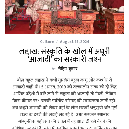
Culture
August 15, 2024
लद्दाख: संस्‍कृति के खोल में अधूरी
‘आजादी’ का सरकारी जश्‍न
by
रोहिण कुमार
बौद्ध बहुल लद्दाख ने कभी मुस्लिम बहुल जम्‍मू और कश्‍मीर से
आजादी चाही थी। 5 अगस्‍त, 2019 को तत्‍कालीन राज्‍य को दो केंद्र
शासित प्रदेशों में बांटे जाने से लद्दाख को आजादी तो मिली, लेकिन
किस कीमत पर? उसकी पर्वतीय परिषद की स्‍वायत्‍तता जाती रही।
अब अधूरी आजादी को लेकर वहां के लोग छठवीं अनुसूची और पूर्ण
राज्‍य के दरजे की लड़ाई लड़ रहे हैं। उधर सरकार स्‍थानीय
सांस्‍कृतिक महोत्‍सव की शक्‍ल में यह आजादी उसे बेचने की
कोशिश कर रही है। बीच में करगिल अपनी अलहदा धार्मिक पहचान