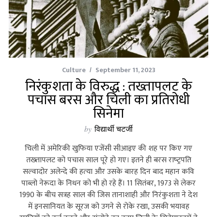
Culture
September 11, 2023
निरंकुशता के विरुद्ध : तख्तापलट के
पचास बरस और चिली का प्रतिरोधी
सिनेमा
by
विद्यार्थी चटर्जी
चिली में अमेरिकी खुफिया एजेंसी सीआइए की शह पर किए गए
तख्‍तापलट को पचास साल पूरे हो गए। इतने ही बरस राष्‍ट्रपति
सल्‍वादोर अलेन्‍दे की हत्‍या और उसके बारह दिन बाद महान कवि
पाब्‍लो नेरूदा के निधन को भी हो रहे हैं। 11 सितंबर, 1973 से लेकर
1990 के बीच सत्रह साल की जिस तानाशाही और निरंकुशता ने देश
में इनसानियत के सूरज को उगने से रोके रखा, उसकी भयावह