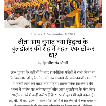
Politics
September 8, 2024
बीता आम चुनाव क्या हिंदुत्‍व के
बुलडोजर की राह में महज एक ठोकर
था?
by
देबासीश रॉय चौधरी
आम चुनाव के नतीजों के बाद राजनीतिक पंडितों ने दावा किया था
कि ‘कमजोर’ हो चुके मोदी को अब भाजपा की वर्चस्‍ववादी राजनीति
में नरमी लाने को बाध्‍य होना पड़ेगा। तात्‍कालिक विश्‍लेषण की
शक्‍ल में जाहिर यह सदिच्‍छापूर्ण सोच आज बुलडोजर के पैदा किए
राष्‍ट्रीय मलबे में कहीं दबी पड़ी है। भारत में कुछ भी नहीं बदला है।
हां, तीसरी बार सत्‍ता में आए मोदी को ऐसे विश्‍लेषणों ने एक प्रच्‍छन्‍न