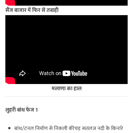
सैंज बाजार
में फिर से तबाही
मलाणा
का हाल
लुहरी
बांध फेज
1
बांध/टनल निर्माण से निकली कीचड़ सतलज नदी के किनारे