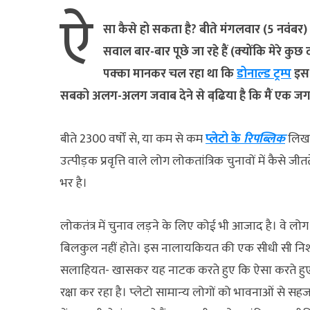
ऐ
सा कैसे हो सकता है? बीते मंगलवार (5 नवंबर
सवाल बार-बार पूछे जा रहे हैं (क्‍योंकि मेरे क
पक्‍का मानकर चल रहा था कि
डोनाल्‍ड ट्रम्‍प
इस 
सबको अलग-अलग जवाब देने से बढि़या है कि मैं एक जगह
बीते 2300 वर्षों से, या कम से कम
प्‍लेटो के
रिपब्लिक
लिखन
उत्‍पीड़क प्रवृत्ति वाले लोग लोकतांत्रिक चुनावों में कैस
भर है।
लोकतंत्र में चुनाव लड़ने के लिए कोई भी आजाद है। वे लोग
बिलकुल नहीं होते। इस नालायकियत की एक सीधी सी निशान
सलाहियत- खासकर यह नाटक करते हुए कि ऐसा करते हुए वह
रक्षा कर रहा है। प्‍लेटो सामान्‍य लोगों को भावनाओं से स