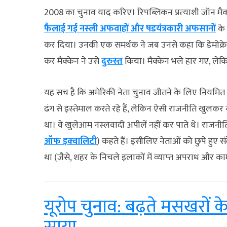
2008 का चुनाव याद करिए। रिपब्लिकन प्रत्‍याशी जॉन मैक्
फैलाई गई नस्‍ली अफवाहों और षडयंत्रकारी अफसानों
के 
कर दिया। उनकी एक समर्थक ने जब उनसे कहा कि डेमोक्रेटिक 
कर मैक्‍केन ने उसे
दुरुस्‍त
किया। मैक्‍केन भले हार गए, लेक
यह सच है कि अमेरिकी नेता चुनाव जीतने के लिए नियमित 
ढंग से इस्‍तेमाल करते रहे हैं, लेकिन ऐसी राजनीति खुलकर
था। वे खुलेआम नस्‍लवादी अपीलें नहीं कर पाते थे। राजन
ऑफ इक्‍वालिटी
) कहते हैं। इसीलिए नेताओं को छुपे हुए स
था (जैसे, शहर के निचले इलाकों में व्‍याप्‍त अपराध और क
यूरोप चुनाव: बढ़ते मसखरों क