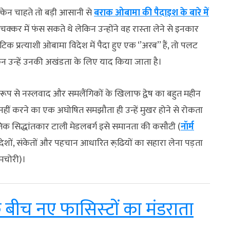
‍केन चाहते तो बड़ी आसानी से
बराक ओबामा की पैदाइश के बारे में
चक्‍कर में फंस सकते थे लेकिन उन्‍होंने वह रास्‍ता लेने से इनकार
प्रत्‍याशी ओबामा विदेश में पैदा हुए एक ‘’अरब’’ हैं, तो पलट
िन उन्‍हें उनकी अखंडता के लिए याद किया जाता है।
रूप से नस्‍लवाद और समलैंगिकों के खिलाफ द्वेष का बहुत महीन
 नहीं करने का एक अघोषित समझौता ही उन्‍हें मुखर होने से रोकता
ीतिक सिद्धांतकार टाली मेडलबर्ग इसे समानता की कसौटी (
नॉर्म
ंदेशों, संकेतों और पहचान आधारित रूढि़यों का सहारा लेना पड़ता
ामचोरी)।
े बीच नए फासिस्‍टों का मंडराता