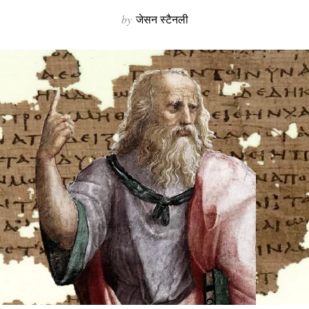
by
जेसन स्टैनली