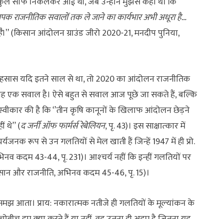
बिलकुल साफ निकलकर आई थी, जब उन्‍होंने मुझसे कहा था कि
‍यापक राजनीतिक सवालों तक ले जाने का कार्यभार अभी अधूरा है…
ै
।’’ (किसान आंदोलन ग्राउंड जीरो 2020-21, मनदीप पुनिया,
ह अहसास यदि इतने साल से था, तो 2020 का आंदोलन राजनीतिक
 यह एक सवाल है। ऐसे बहुत से सवाल आज पूछे जा सकते हैं, बल्कि
बात स्‍वीकार की है कि ‘’तीन कृषि कानूनों के खिलाफ आंदोलन छेड़ने
 थे’’ (
द जर्नी ऑफ फार्मर्स रेबेलियन
, पृ. 43)। इस साक्षात्‍कार में
्यजनक रूप से उन गलतियों से मेल खाती हैं जिन्‍हें 1947 में ही प्रो.
िनव कदम 43-44, पृ. 231)। आश्‍चर्य नहीं कि इन्‍हीं गलतियों पर
ा किसान और राजनीति, अभिनव कदम 45-46, पृ. 15)।
मझ आता। प्राय: नकारात्‍मक नतीजे ही गलतियों के मूल्‍यांकन के