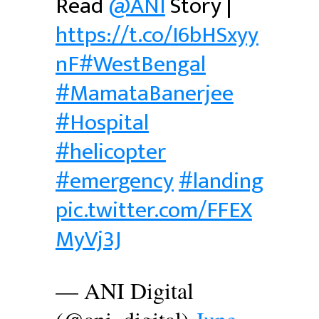
Read
@ANI
Story |
https://t.co/I6bHSxyy
nF
#WestBengal
#MamataBanerjee
#Hospital
#helicopter
#emergency
#landing
pic.twitter.com/FFEX
MyVj3J
— ANI Digital