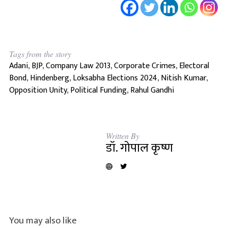
Tags from the story
Adani
,
BJP
,
Company Law 2013
,
Corporate Crimes
,
Electoral
Bond
,
Hindenberg
,
Loksabha Elections 2024
,
Nitish Kumar
,
Opposition Unity
,
Political Funding
,
Rahul Gandhi
Written By
डॉ. गोपाल कृष्ण
You may also like